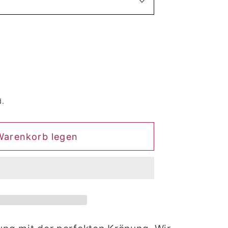
d.
ze
Warenkorb legen
u)