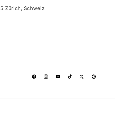
5 Zürich, Schweiz
Facebook
Instagram
YouTube
TikTok
X
Pinterest
(Twitter)