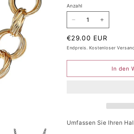
Anzahl
Anzahl
Verringere
Erhöhe
die
die
Normaler
€29.00 EUR
Menge
Menge
für
für
Preis
Endpreis. Kostenloser Versan
Halskette
Halskette
Queen
Queen
In den 
Mina
Mina
(3
(3
Farben)
Farben)
Umfassen Sie Ihren Ha