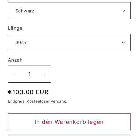
Länge
Anzahl
Anzahl
Verringere
Erhöhe
die
die
Normaler
€103.00 EUR
Menge
Menge
Preis
für
für
Endpreis. Kostenloser Versand.
Perücke
Perücke
Queen
Queen
In den Warenkorb legen
Catherine
Catherine