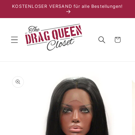
Direkt
KOSTENLOSER VERSAND für alle Bestellungen!
zum
Inhalt
Warenkorb
duktinformationen
ingen