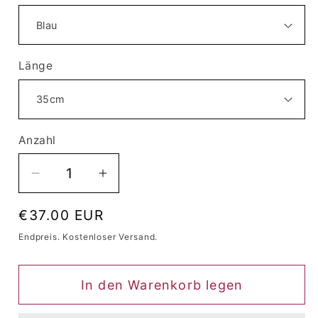
Länge
Anzahl
Anzahl
Verringere
Erhöhe
die
die
Normaler
€37.00 EUR
Menge
Menge
Preis
für
für
Endpreis. Kostenloser Versand.
Perücke
Perücke
Queen
Queen
In den Warenkorb legen
Cleo
Cleo
(Blau)
(Blau)