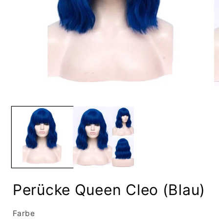
Medien
M
1
2
in
in
Modal
M
öffnen
ö
Perücke Queen Cleo (Blau)
Farbe