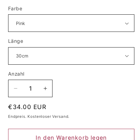
Farbe
Länge
Anzahl
Anzahl
Verringere
Erhöhe
die
die
Normaler
€34.00 EUR
Menge
Menge
Preis
für
für
Endpreis. Kostenloser Versand.
Perücke
Perücke
Queen
Queen
In den Warenkorb legen